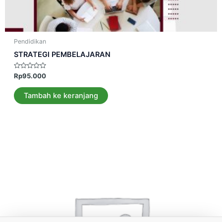
Pendidikan
STRATEGI PEMBELAJARAN
Dinilai
Rp
95.000
0
dari
5
Tambah ke keranjang