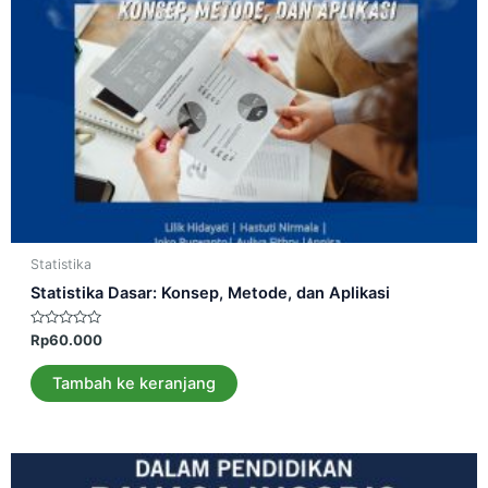
Statistika
Statistika Dasar: Konsep, Metode, dan Aplikasi
Dinilai
Rp
60.000
0
dari
5
Tambah ke keranjang