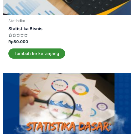
Statistika
Statistika Bisnis
Dinilai
Rp
80.000
0
dari
5
Tambah ke keranjang