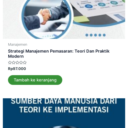
Manajemen
Strategi Manajemen Pemasaran: Teori Dan Praktik
Modern
Dinilai
Rp
97.000
0
dari
5
Tambah ke keranjang