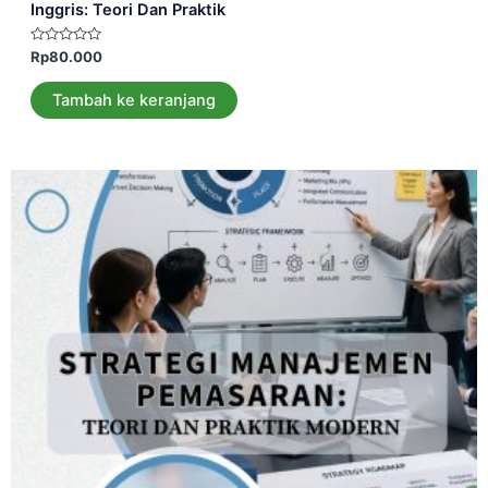
Inggris: Teori Dan Praktik
Dinilai
Rp
80.000
0
dari
5
Tambah ke keranjang