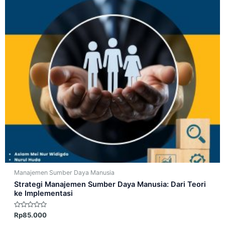
Manajemen Sumber Daya Manusia
Strategi Manajemen Sumber Daya Manusia: Dari Teori
ke Implementasi
Dinilai
Rp
85.000
0