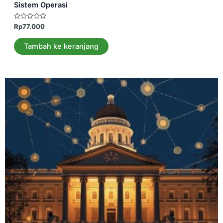
Sistem Operasi
Dinilai
Rp
77.000
0
dari
5
Tambah ke keranjang