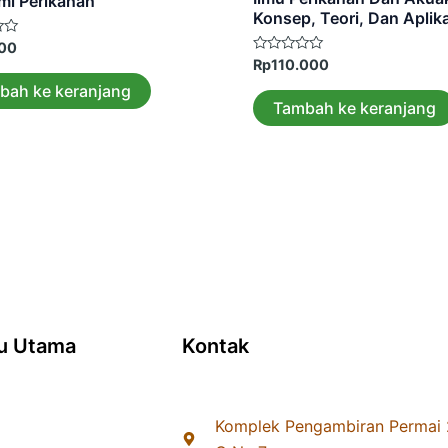
mi Perikanan
Konsep, Teori, Dan Aplik
000
Dinilai
Rp
110.000
0
bah ke keranjang
dari
5
Tambah ke keranjang
u Utama
Kontak
Komplek Pengambiran Permai 