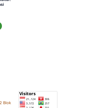
asi
Statistik
2 Blok