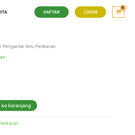
ITA
DAFTAR
LOGIN
/ Pengantar Ilmu Perikanan
nan
rikanan
 ke keranjang
Perikanan