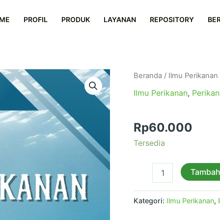
ME
PROFIL
PRODUK
LAYANAN
REPOSITORY
BER
Kuantitas
Beranda
/
Ilmu Perikanan
Pengantar
Ilmu Perikanan
,
Perika
Ilmu
Perikanan
Pengantar Ilmu Pe
Rp
60.000
Tersedia
Tambah
Kategori:
Ilmu Perikanan
,