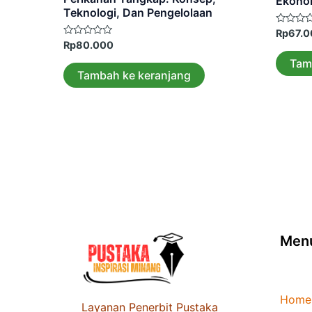
Ekono
Teknologi, Dan Pengelolaan
Dinilai
Rp
67.
0
Dinilai
Rp
80.000
dari
0
5
Tam
dari
5
Tambah ke keranjang
Men
Home
Layanan Penerbit Pustaka