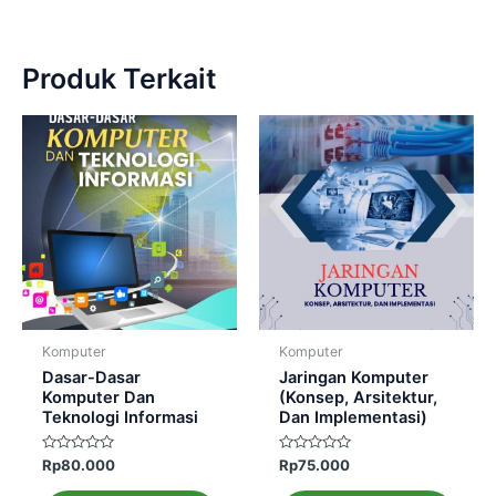
Produk Terkait
Komputer
Komputer
Dasar-Dasar
Jaringan Komputer
Komputer Dan
(Konsep, Arsitektur,
Teknologi Informasi
Dan Implementasi)
Dinilai
Dinilai
Rp
80.000
Rp
75.000
0
0
dari
dari