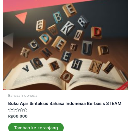
Bahasa Indonesia
Buku Ajar Sintaksis Bahasa Indonesia Berbasis STEAM
Dinilai
Rp
60.000
0
dari
5
Tambah ke keranjang