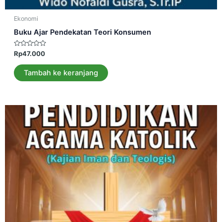
Ekonomi
Buku Ajar Pendekatan Teori Konsumen
Dinilai
Rp
47.000
0
dari
5
Tambah ke keranjang