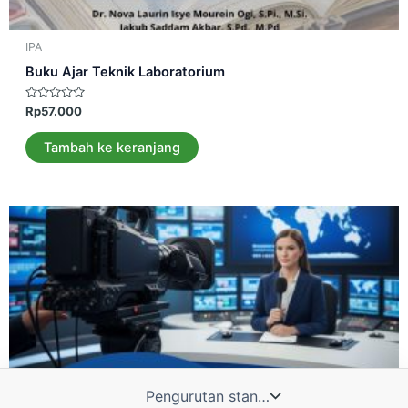
IPA
Buku Ajar Teknik Laboratorium
Dinilai
Rp
57.000
0
dari
5
Tambah ke keranjang
Admin 1
Admin 2