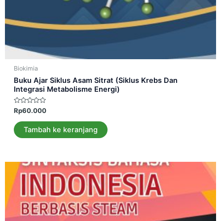
Biokimia
Buku Ajar Siklus Asam Sitrat (Siklus Krebs Dan
Integrasi Metabolisme Energi)
Dinilai
Rp
60.000
0
dari
5
Tambah ke keranjang