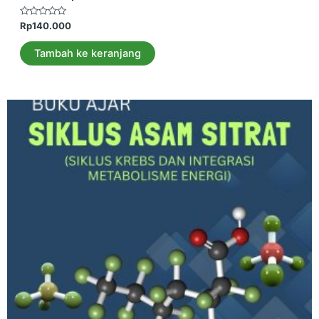
Dinilai
Rp
140.000
0
dari
5
Tambah ke keranjang