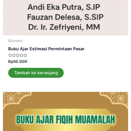
Ekonomi
Buku Ajar Estimasi Permintaan Pasar
Dinilai
Rp
50.000
0
dari
5
Tambah ke keranjang