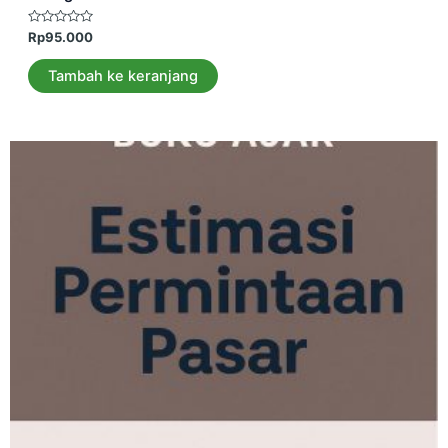
Dinilai
Rp
95.000
0
dari
5
Tambah ke keranjang