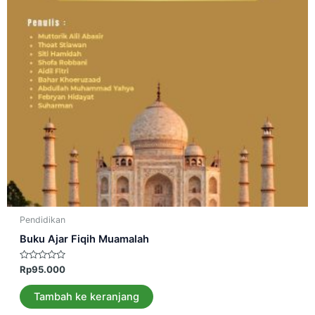
Pendidikan
Buku Ajar Fiqih Muamalah
Dinilai
Rp
95.000
0
dari
5
Tambah ke keranjang