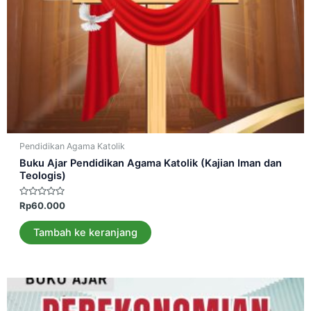
Pendidikan Agama Katolik
Buku Ajar Pendidikan Agama Katolik (Kajian Iman dan
Teologis)
Dinilai
Rp
60.000
0
dari
5
Tambah ke keranjang