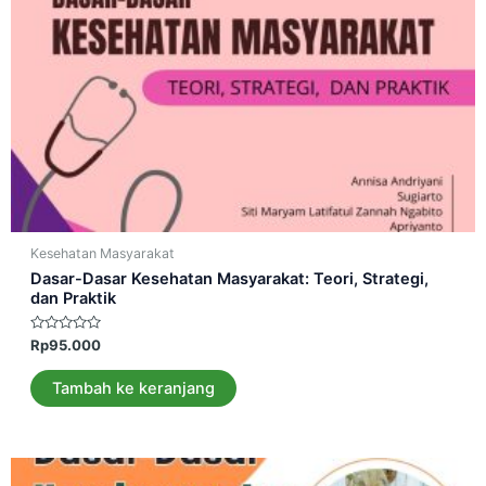
Kesehatan Masyarakat
Dasar-Dasar Kesehatan Masyarakat: Teori, Strategi,
dan Praktik
Dinilai
Rp
95.000
0
dari
5
Tambah ke keranjang