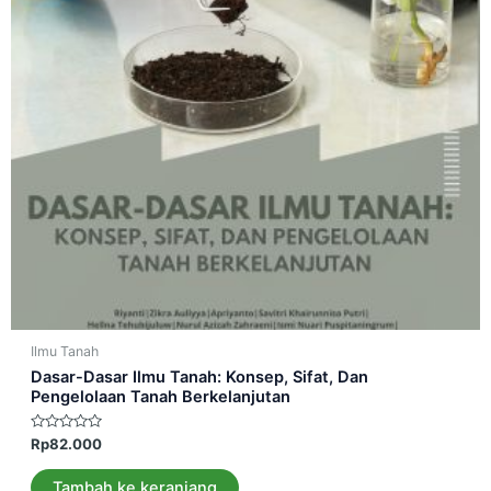
Ilmu Tanah
Dasar-Dasar Ilmu Tanah: Konsep, Sifat, Dan
Pengelolaan Tanah Berkelanjutan
Dinilai
Rp
82.000
0
dari
5
Tambah ke keranjang