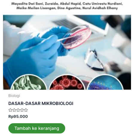
Biologi
DASAR-DASAR MIKROBIOLOGI
Dinilai
Rp
95.000
0
dari
5
Tambah ke keranjang