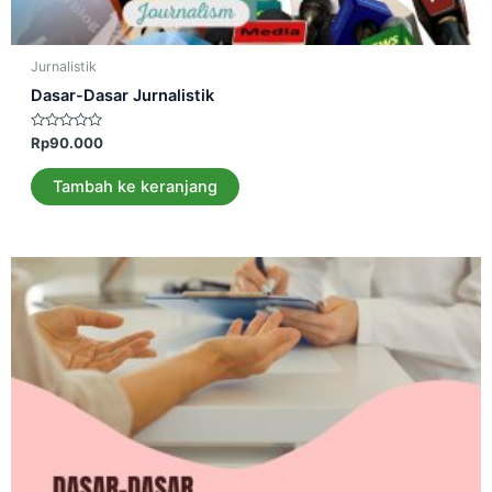
Jurnalistik
Dasar-Dasar Jurnalistik
Dinilai
Rp
90.000
0
dari
5
Tambah ke keranjang