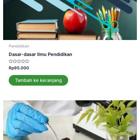
Pendidikan
Dasar-dasar Ilmu Pendidikan
Dinilai
Rp
95.000
0
dari
5
Tambah ke keranjang