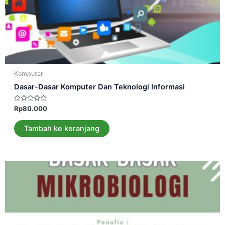
Komputer
Dasar-Dasar Komputer Dan Teknologi Informasi
Dinilai
Rp
80.000
0
dari
5
Tambah ke keranjang