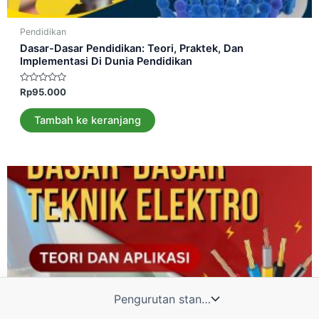
Pendidikan
Dasar-Dasar Pendidikan: Teori, Praktek, Dan
Implementasi Di Dunia Pendidikan
Dinilai
Rp
95.000
0
dari
5
Tambah ke keranjang
Admin 1
Admin 2