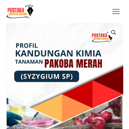
Lewati
Main
ke
Menu
konten
Kuantitas
Profil
Kandungan
Kimia
Tanaman
Pakoba
Merah
(Syzygium
sp)