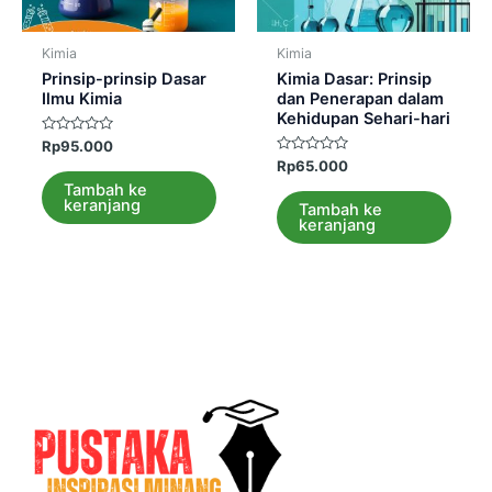
Kimia
Kimia
Prinsip-prinsip Dasar
Kimia Dasar: Prinsip
Ilmu Kimia
dan Penerapan dalam
Kehidupan Sehari-hari
Dinilai
Rp
95.000
0
Dinilai
Rp
65.000
dari
0
5
Tambah ke
dari
keranjang
5
Tambah ke
keranjang