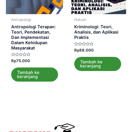
Antropologi
Hukum
Antropologi Terapan:
Kriminologi: Teori,
Teori, Pendekatan,
Analisis, dan Aplikasi
Dan Implementasi
Praktis
Dalam Kehidupan
Masyarakat
Dinilai
Rp
88.000
0
dari
Dinilai
5
Rp
75.000
Tambah ke
0
keranjang
dari
5
Tambah ke
keranjang