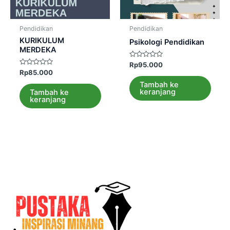
Pendidikan
Pendidikan
KURIKULUM
Psikologi Pendidikan
MERDEKA
Dinilai
Rp
95.000
0
Dinilai
Rp
85.000
dari
0
5
dari
Tambah ke
5
keranjang
Tambah ke
keranjang