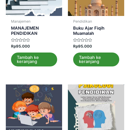
Manajemen
Pendidikan
MANAJEMEN
Buku Ajar Fiqih
PENDIDIKAN
Muamalah
Dinilai
Dinilai
Rp
95.000
Rp
95.000
0
0
dari
dari
5
5
Tambah ke
Tambah ke
keranjang
keranjang