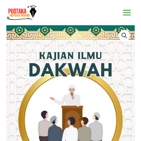
Lewati
Main
ke
Menu
konten
Kuantitas
Kajian
Ilmu
Dakwah