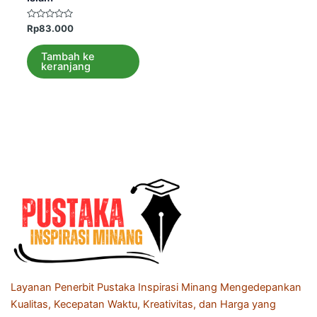
Dinilai
Rp
83.000
0
dari
5
Tambah ke
keranjang
Layanan Penerbit Pustaka Inspirasi Minang Mengedepankan
Kualitas, Kecepatan Waktu, Kreativitas, dan Harga yang