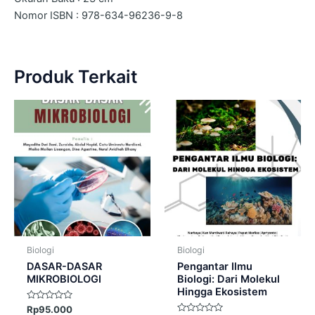
Nomor ISBN : 978-634-96236-9-8
Produk Terkait
Biologi
Biologi
DASAR-DASAR
Pengantar Ilmu
MIKROBIOLOGI
Biologi: Dari Molekul
Hingga Ekosistem
Dinilai
Rp
95.000