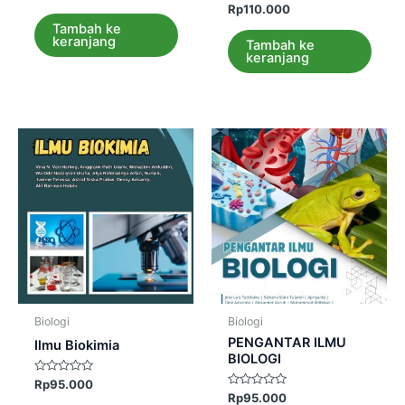
0
Dinilai
Rp
110.000
dari
0
5
Tambah ke
dari
keranjang
5
Tambah ke
keranjang
Biologi
Biologi
PENGANTAR ILMU
Ilmu Biokimia
BIOLOGI
Dinilai
Rp
95.000
0
Dinilai
Rp
95.000
dari