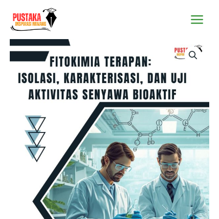
Lewati
Main
ke
Menu
konten
Kuantitas
Fitokimia
Terapan:
Isolasi,
Karakterisasi,
Dan
Uji
Aktivitas
Senyawa
Bioaktif