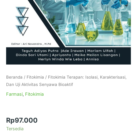
Beranda
/
Fitokimia
/ Fitokimia Terapan: Isolasi, Karakterisasi,
Dan Uji Aktivitas Senyawa Bioaktif
Farmasi
,
Fitokimia
Fitokimia Terapan: Isolasi, Karakterisasi, Dan
Uji Aktivitas Senyawa Bioaktif
Rp
97.000
Tersedia