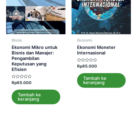
Bisnis
Ekonomi
Ekonomi Mikro untuk
Ekonomi Moneter
Bisnis dan Manajer:
Internasional
Pengambilan
Keputusan yang
Dinilai
Rp
85.000
Efisien
0
dari
5
Tambah ke
keranjang
Dinilai
Rp
65.000
0
dari
5
Tambah ke
keranjang