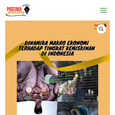
Lewati
Main
ke
Menu
konten
Kuantitas
Dinamika
Makro
Ekonomi
Terhadap
Tingkat
Kemiskinan
Di
Indonesia