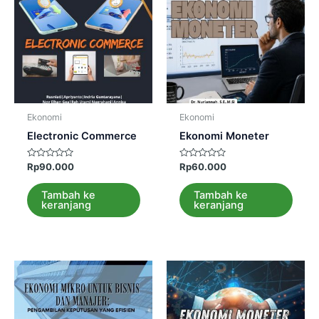
Ekonomi
Ekonomi
Electronic Commerce
Ekonomi Moneter
Dinilai
Dinilai
Rp
90.000
Rp
60.000
0
0
dari
dari
5
5
Tambah ke
Tambah ke
keranjang
keranjang