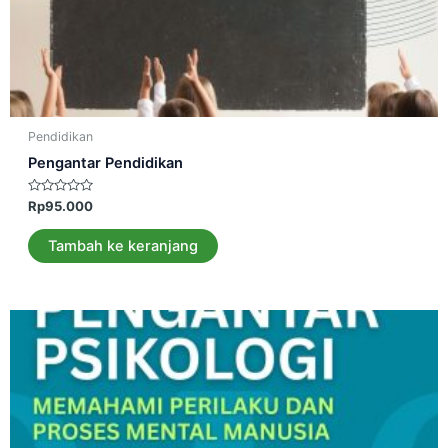
Pendidikan
Pengantar Pendidikan
Dinilai
Rp
95.000
0
dari
5
Tambah ke keranjang