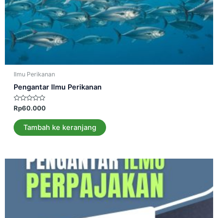
Ilmu Perikanan
Pengantar Ilmu Perikanan
Dinilai
Rp
60.000
0
dari
5
Tambah ke keranjang