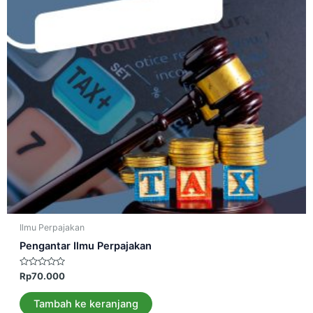
Ilmu Perpajakan
Pengantar Ilmu Perpajakan
Dinilai
Rp
70.000
0
dari
5
Tambah ke keranjang