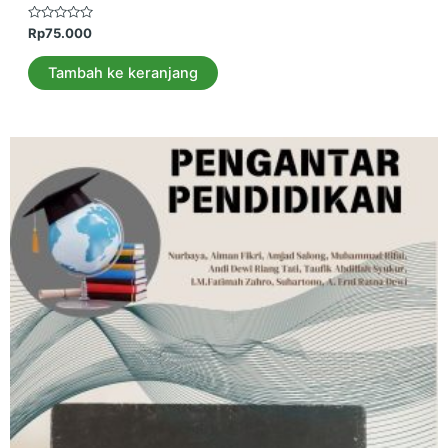
Dinilai
Rp
75.000
0
dari
5
Tambah ke keranjang