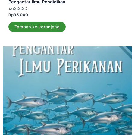
Pengantar Ilmu Pendidikan
Dinilai
Rp
95.000
0
dari
5
Tambah ke keranjang