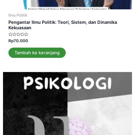
Ilmu Politik
Pengantar Ilmu Politik: Teori, Sistem, dan Dinamika
Kekuasaan
Dinilai
Rp
70.000
0
dari
5
Tambah ke keranjang