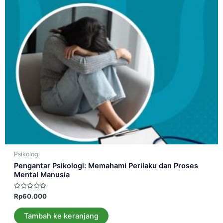
Psikologi
Pengantar Psikologi: Memahami Perilaku dan Proses
Mental Manusia
Dinilai
Rp
60.000
0
dari
5
Tambah ke keranjang