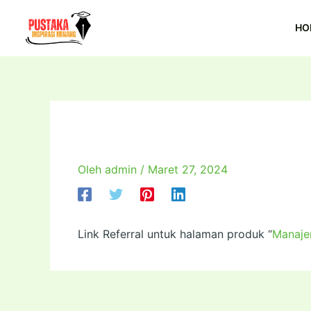
Lewati
Post
ke
navigation
HO
konten
Manajemen Sumber D
Oleh
admin
/
Maret 27, 2024
Link Referral untuk halaman produk “
Manaje