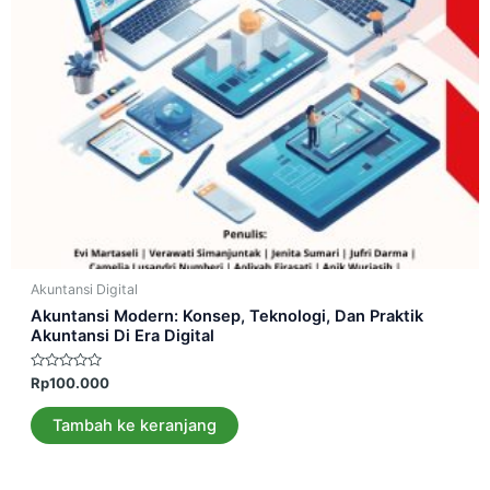
Akuntansi Digital
Akuntansi Modern: Konsep, Teknologi, Dan Praktik
Akuntansi Di Era Digital
Dinilai
Rp
100.000
0
dari
5
Tambah ke keranjang