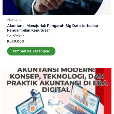
Akuntansi
Akuntansi Manajerial: Pengaruh Big Data terhadap
Pengambilan Keputusan
Dinilai
Rp
80.000
0
dari
5
Tambah ke keranjang