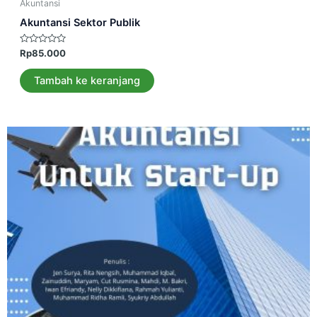
Akuntansi
Akuntansi Sektor Publik
Dinilai
Rp
85.000
0
dari
5
Tambah ke keranjang