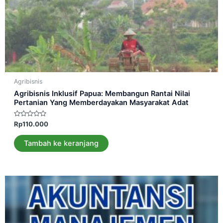
Agribisnis
Agribisnis Inklusif Papua: Membangun Rantai Nilai
Pertanian Yang Memberdayakan Masyarakat Adat
Dinilai
Rp
110.000
0
dari
5
Tambah ke keranjang