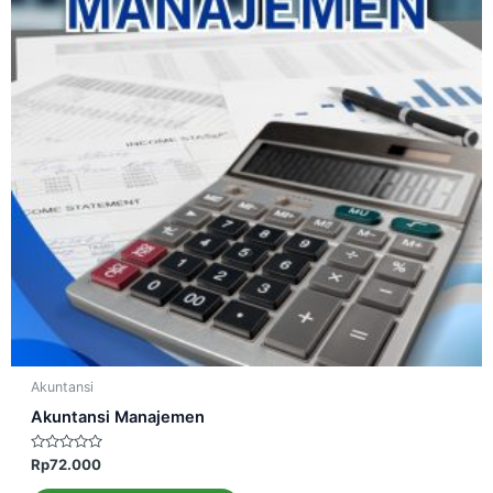
Akuntansi
Akuntansi Manajemen
Dinilai
Rp
72.000
0
dari