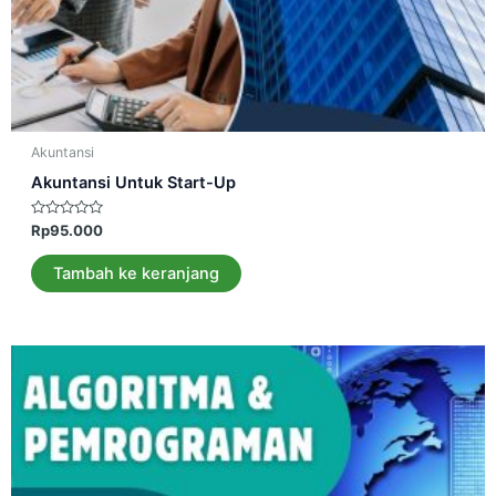
Akuntansi
Akuntansi Untuk Start-Up
Dinilai
Rp
95.000
0
dari
5
Tambah ke keranjang