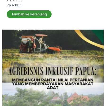
Dinilai
Rp
87.000
0
dari
5
Tambah ke keranjang