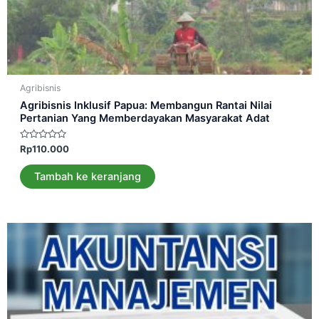
Agribisnis
Agribisnis Inklusif Papua: Membangun Rantai Nilai
Pertanian Yang Memberdayakan Masyarakat Adat
Dinilai
Rp
110.000
0
dari
5
Tambah ke keranjang