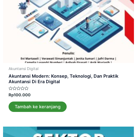
Akuntansi Digital
Akuntansi Modern: Konsep, Teknologi, Dan Praktik
Akuntansi Di Era Digital
Dinilai
Rp
100.000
0
dari
5
Tambah ke keranjang