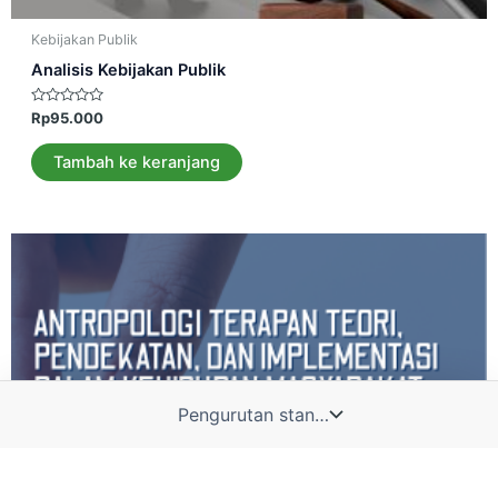
Kebijakan Publik
Analisis Kebijakan Publik
Dinilai
Rp
95.000
0
dari
5
Tambah ke keranjang
Admin 1
Admin 2