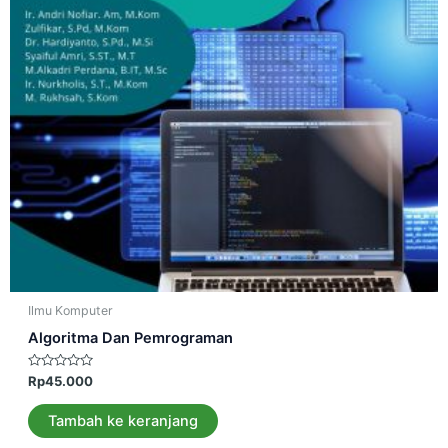
Ilmu Komputer
Algoritma Dan Pemrograman
Dinilai
Rp
45.000
0
dari
5
Tambah ke keranjang