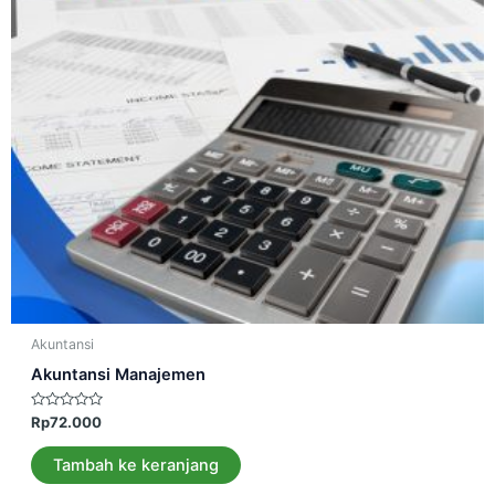
Akuntansi
Akuntansi Manajemen
Dinilai
Rp
72.000
0
dari
5
Tambah ke keranjang