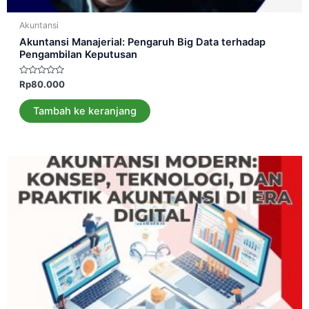
Akuntansi
Akuntansi Manajerial: Pengaruh Big Data terhadap
Pengambilan Keputusan
Dinilai
Rp
80.000
0
dari
5
Tambah ke keranjang