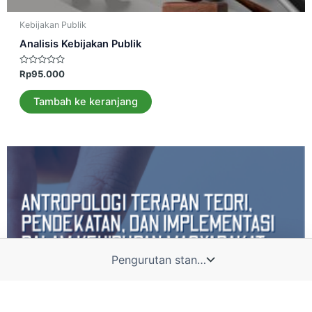
Kebijakan Publik
Analisis Kebijakan Publik
Dinilai
Rp
95.000
0
dari
5
Tambah ke keranjang
Admin 1
Admin 2