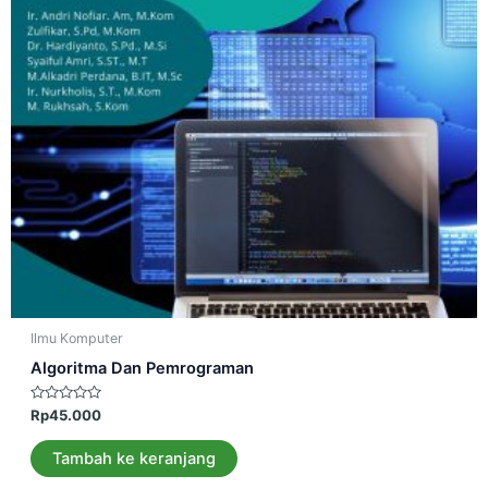
Ilmu Komputer
Algoritma Dan Pemrograman
Dinilai
Rp
45.000
0
dari
5
Tambah ke keranjang