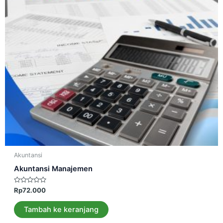
Akuntansi
Akuntansi Manajemen
Dinilai
Rp
72.000
0
dari
5
Tambah ke keranjang