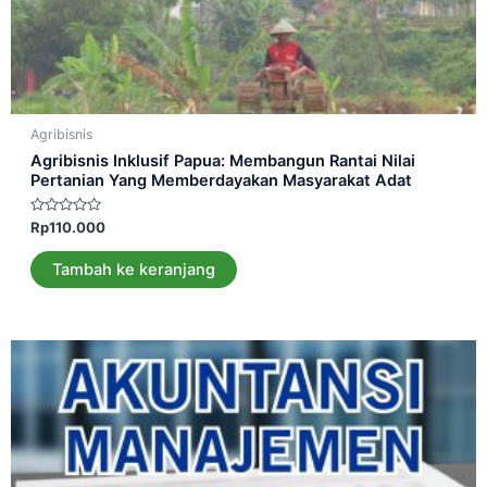
Agribisnis
Agribisnis Inklusif Papua: Membangun Rantai Nilai
Pertanian Yang Memberdayakan Masyarakat Adat
Dinilai
Rp
110.000
0
dari
5
Tambah ke keranjang