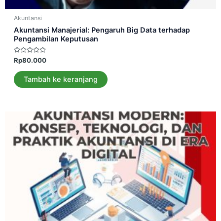
Akuntansi
Akuntansi Manajerial: Pengaruh Big Data terhadap
Pengambilan Keputusan
Dinilai
Rp
80.000
0
dari
5
Tambah ke keranjang