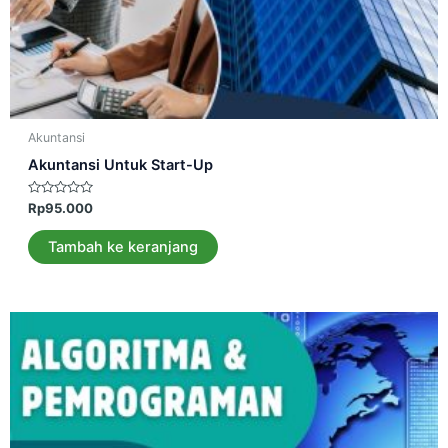
Akuntansi
Akuntansi Untuk Start-Up
Dinilai
Rp
95.000
0
dari
5
Tambah ke keranjang