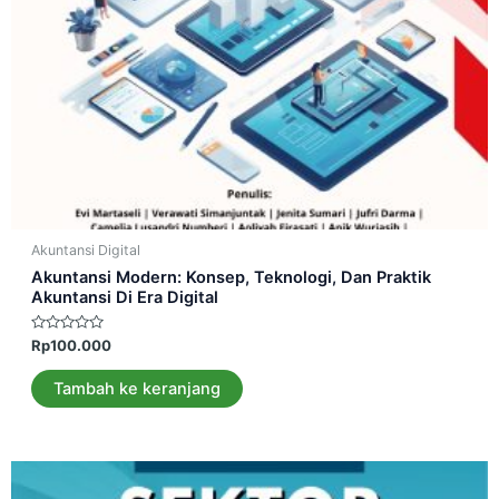
Akuntansi Digital
Akuntansi Modern: Konsep, Teknologi, Dan Praktik
Akuntansi Di Era Digital
Dinilai
Rp
100.000
0
dari
5
Tambah ke keranjang