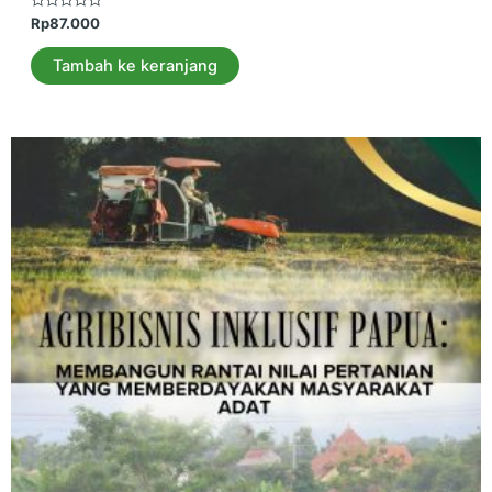
Dinilai
Rp
87.000
0
dari
5
Tambah ke keranjang