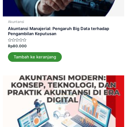
Akuntansi
Akuntansi Manajerial: Pengaruh Big Data terhadap
Pengambilan Keputusan
Dinilai
Rp
80.000
0
dari
5
Tambah ke keranjang