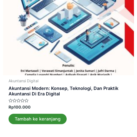
Akuntansi Digital
Akuntansi Modern: Konsep, Teknologi, Dan Praktik
Akuntansi Di Era Digital
Dinilai
Rp
100.000
0
dari
5
Tambah ke keranjang