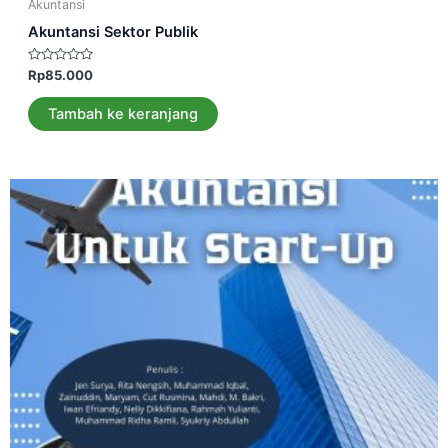
Akuntansi
Akuntansi Sektor Publik
Dinilai
Rp
85.000
0
dari
5
Tambah ke keranjang