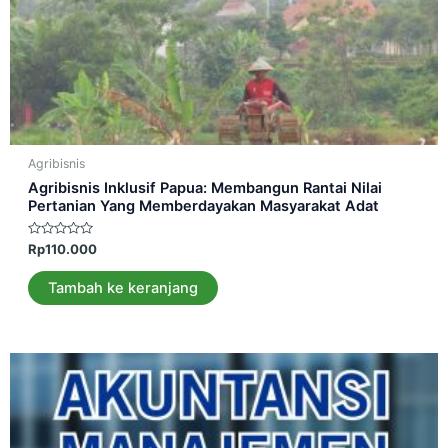
Agribisnis
Agribisnis Inklusif Papua: Membangun Rantai Nilai
Pertanian Yang Memberdayakan Masyarakat Adat
Dinilai
Rp
110.000
0
dari
5
Tambah ke keranjang