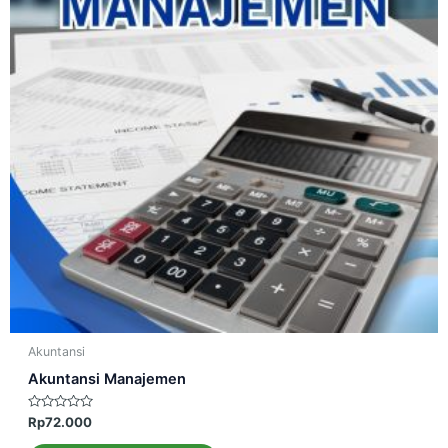
Akuntansi
Akuntansi Manajemen
Dinilai
Rp
72.000
0
dari