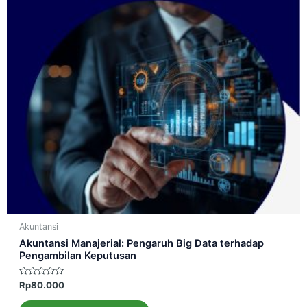
Akuntansi
Akuntansi Manajerial: Pengaruh Big Data terhadap
Pengambilan Keputusan
Dinilai
Rp
80.000
0
dari