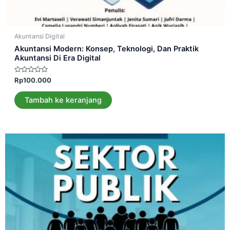
Akuntansi Digital
Akuntansi Modern: Konsep, Teknologi, Dan Praktik
Akuntansi Di Era Digital
Dinilai
Rp
100.000
0
dari
5
Tambah ke keranjang