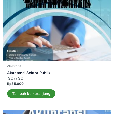
Akuntansi
Akuntansi Sektor Publik
Dinilai
Rp
85.000
0
dari
5
Tambah ke keranjang