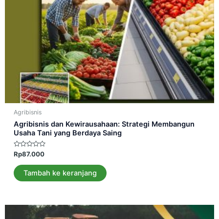
Agribisnis
Agribisnis dan Kewirausahaan: Strategi Membangun
Usaha Tani yang Berdaya Saing
Dinilai
Rp
87.000
0
dari
5
Tambah ke keranjang