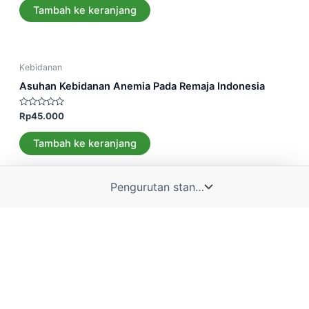
5
Tambah ke keranjang
Kebidanan
Asuhan Kebidanan Anemia Pada Remaja Indonesia
Dinilai
Rp
45.000
0
dari
5
Tambah ke keranjang
Admin 1
Admin 2
Auditing
Auditing Konsep Dasar Pemeriksaan Laporan Keuangan
Dinilai
Rp
145.000
0
dari
5
Tambah ke keranjang