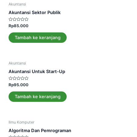
Akuntansi
Akuntansi Sektor Publik
Dinilai
Rp
85.000
0
dari
5
Tambah ke keranjang
Akuntansi
Akuntansi Untuk Start-Up
Dinilai
Rp
95.000
0
dari
5
Tambah ke keranjang
Ilmu Komputer
Algoritma Dan Pemrograman