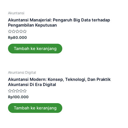
Akuntansi
Akuntansi Manajerial: Pengaruh Big Data terhadap
Pengambilan Keputusan
Dinilai
Rp
80.000
0
dari
5
Tambah ke keranjang
Akuntansi Digital
Akuntansi Modern: Konsep, Teknologi, Dan Praktik
Akuntansi Di Era Digital
Dinilai
Rp
100.000
0
dari
5
Tambah ke keranjang