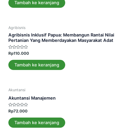
5
Tambah ke keranjang
Agribisnis
Agribisnis Inklusif Papua: Membangun Rantai Nilai
Pertanian Yang Memberdayakan Masyarakat Adat
Dinilai
Rp
110.000
0
dari
5
Tambah ke keranjang
Akuntansi
Akuntansi Manajemen
Dinilai
Rp
72.000
0
dari
5
Tambah ke keranjang