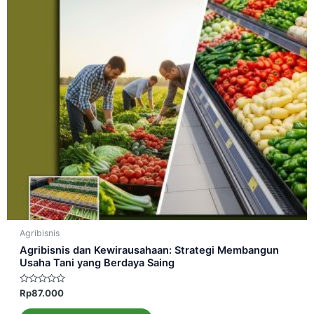
Agribisnis
Agribisnis dan Kewirausahaan: Strategi Membangun
Usaha Tani yang Berdaya Saing
Dinilai
Rp
87.000
0
dari