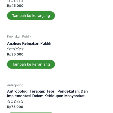
Dinilai
Rp
45.000
0
dari
5
Tambah ke keranjang
Kebijakan Publik
Analisis Kebijakan Publik
Dinilai
Rp
95.000
0
dari
5
Tambah ke keranjang
Antropologi
Antropologi Terapan: Teori, Pendekatan, Dan
Implementasi Dalam Kehidupan Masyarakat
Dinilai
Rp
75.000
0
dari